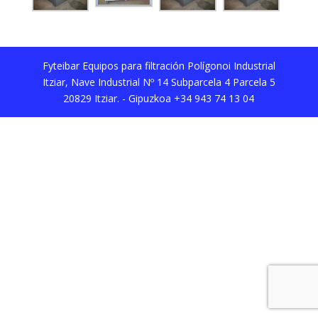
Fyteibar Equipos para filtración Polígonoi Industrial
Itziar, Nave Industrial Nº 14 Subparcela 4 Parcela 5
20829 Itziar. - Gipuzkoa +34 943 74 13 04